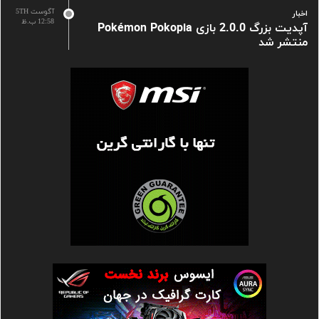
آگوست 5TH
اخبار
12:58 ب.ظ
آپدیت بزرگ 2.0.0 بازی Pokémon Pokopia
منتشر شد