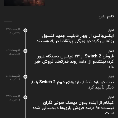
تایم لاین
آگوست 6TH
اخبار
2:25 ب.ظ
ایکس‌باکس از چهار قابلیت جدید کنسول
رونمایی کرد؛ دو ویژگی پرتقاضا در راه هستند
آگوست 6TH
اخبار
2:23 ب.ظ
فروش Switch 2 از ۲۳ میلیون دستگاه عبور
کرد؛ نینتندو از ادامه روند قدرتمند فروش خبر
داد
آگوست 6TH
اخبار
2:18 ب.ظ
نینتندو بازه انتشار بازی‌های مهم Switch 2 را بار
دیگر تأیید کرد
آگوست 6TH
اخبار
2:14 ب.ظ
کپکام از آینده بدون دیسک سونی نگران
نیست؛ ۹۰ درصد فروش بازی‌ها دیجیتالی شده
است