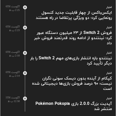
آگوست 6TH
اخبار
2:25 ب.ظ
ایکس‌باکس از چهار قابلیت جدید کنسول
رونمایی کرد؛ دو ویژگی پرتقاضا در راه هستند
آگوست 6TH
اخبار
2:23 ب.ظ
فروش Switch 2 از ۲۳ میلیون دستگاه عبور
کرد؛ نینتندو از ادامه روند قدرتمند فروش خبر
داد
آگوست 6TH
اخبار
2:18 ب.ظ
نینتندو بازه انتشار بازی‌های مهم Switch 2 را بار
دیگر تأیید کرد
آگوست 6TH
اخبار
2:14 ب.ظ
کپکام از آینده بدون دیسک سونی نگران
نیست؛ ۹۰ درصد فروش بازی‌ها دیجیتالی شده
است
آگوست 5TH
اخبار
12:58 ب.ظ
آپدیت بزرگ 2.0.0 بازی Pokémon Pokopia
منتشر شد