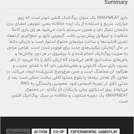
Summary
بازی SWAPMEAT یک عنوان روگ‌لایک اکشن شوتر است که روی
مبارزات سریع و استفاده از یک ایده خلاقانه یعنی تعویض اعضای بدن
دشمنان تمرکز دارد و همین سیستم باعث می‌شود هر ران بازی کاملاً
متفاوت و غیرقابل پیش‌بینی باشد. گیم‌پلی بازی بر جمع‌آوری آیتم‌ها،
تغییر قابلیت‌ها و ساخت بیلدهای متنوع استوار است و بازیکن دائماً
در حال آزمایش ترکیب‌های جدید برای قوی‌تر شدن است. طراحی مراحل
به صورت روگ‌لایک انجام شده و با پیشروی در هر دور، چالش‌ها و
باس‌های سخت‌تری ظاهر می‌شوند که ارزش تکرار را بالا می‌برد. از نظر
بصری، بازی سبک کارتونی و علمی‌تخیلی دارد که با فضای عجیب و
طنزآلود آن هماهنگ است و حس هرج‌ومرج کنترل‌شده ایجاد می‌کند. در
مقابل، اگر تعادل بیلدها یا تنوع محتوا کافی نباشد، ممکن است بعد از
مدتی تکرار در تجربه احساس شود. همچنین وابستگی به RNG
می‌تواند روی استراتژی برخی بازیکنان اثر بگذارد. در مجموع،
SWAPMEAT یک تجربه متفاوت و خلاقانه در سبک روگ‌لایک اکشن
است.
برچسب ها
ACTION
CO-OP
EXPERIMENTAL GAMEPLAY