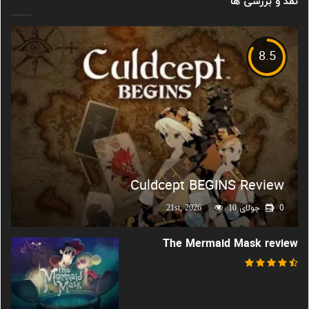
نقد و بررسی ها
8.5
Culdcept BEGINS Review
0
جولای 21st, 2026
10
The Mermaid Mask review