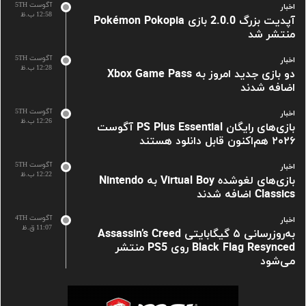
آگوست 5TH
اخبار
12:58 ب.ظ
آپدیت بزرگ 2.0.0 بازی Pokémon Pokopia
منتشر شد
آگوست 5TH
اخبار
12:28 ب.ظ
دو بازی جدید امروز به Xbox Game Pass
اضافه شدند
آگوست 5TH
اخبار
12:26 ب.ظ
بازی‌های رایگان PS Plus Essential آگوست
۲۰۲۶ هم‌اکنون قابل دانلود هستند
آگوست 5TH
اخبار
12:22 ب.ظ
بازی‌های لغوشده Virtual Boy به Nintendo
Classics اضافه شدند
آگوست 4TH
اخبار
11:07 ق.ظ
به‌روزرسانی ۵ گیگابایتی Assassin’s Creed
Black Flag Resynced روی PS5 منتشر
می‌شود