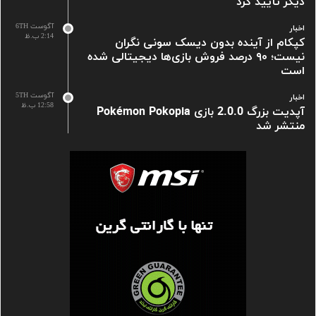
دیگر تأیید کرد
آگوست 6TH
اخبار
2:14 ب.ظ
کپکام از آینده بدون دیسک سونی نگران
نیست؛ ۹۰ درصد فروش بازی‌ها دیجیتالی شده
است
آگوست 5TH
اخبار
12:58 ب.ظ
آپدیت بزرگ 2.0.0 بازی Pokémon Pokopia
منتشر شد