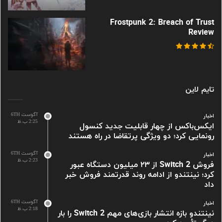
Frostpunk 2: Breach of Trust
Review
تایم لاین
آگوست 6TH
اخبار
2:25 ب.ظ
ایکس‌باکس از چهار قابلیت جدید کنسول
رونمایی کرد؛ دو ویژگی پرتقاضا در راه هستند
آگوست 6TH
اخبار
2:23 ب.ظ
فروش Switch 2 از ۲۳ میلیون دستگاه عبور
کرد؛ نینتندو از ادامه روند قدرتمند فروش خبر
داد
آگوست 6TH
اخبار
2:18 ب.ظ
نینتندو بازه انتشار بازی‌های مهم Switch 2 را بار