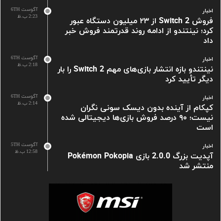
آگوست 6TH
اخبار
2:23 ب.ظ
فروش Switch 2 از ۲۳ میلیون دستگاه عبور
کرد؛ نینتندو از ادامه روند قدرتمند فروش خبر
داد
آگوست 6TH
اخبار
2:18 ب.ظ
نینتندو بازه انتشار بازی‌های مهم Switch 2 را بار
دیگر تأیید کرد
آگوست 6TH
اخبار
2:14 ب.ظ
کپکام از آینده بدون دیسک سونی نگران
نیست؛ ۹۰ درصد فروش بازی‌ها دیجیتالی شده
است
آگوست 5TH
اخبار
12:58 ب.ظ
آپدیت بزرگ 2.0.0 بازی Pokémon Pokopia
منتشر شد