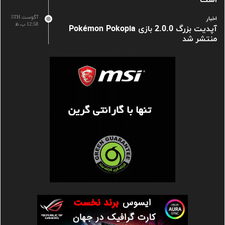
است
آگوست 5TH
اخبار
12:58 ب.ظ
آپدیت بزرگ 2.0.0 بازی Pokémon Pokopia
منتشر شد