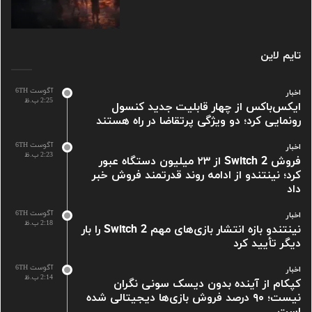
تایم لاین
آگوست 6TH
اخبار
2:25 ب.ظ
ایکس‌باکس از چهار قابلیت جدید کنسول
رونمایی کرد؛ دو ویژگی پرتقاضا در راه هستند
آگوست 6TH
اخبار
2:23 ب.ظ
فروش Switch 2 از ۲۳ میلیون دستگاه عبور
کرد؛ نینتندو از ادامه روند قدرتمند فروش خبر
داد
آگوست 6TH
اخبار
2:18 ب.ظ
نینتندو بازه انتشار بازی‌های مهم Switch 2 را بار
دیگر تأیید کرد
آگوست 6TH
اخبار
2:14 ب.ظ
کپکام از آینده بدون دیسک سونی نگران
نیست؛ ۹۰ درصد فروش بازی‌ها دیجیتالی شده