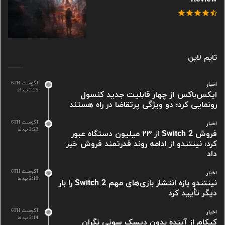
تایم لاین
آگوست 6TH
اخبار
2:25 ب.ظ
ایکس‌باکس از چهار قابلیت جدید کنسول
رونمایی کرد؛ دو ویژگی پرتقاضا در راه هستند
آگوست 6TH
اخبار
2:23 ب.ظ
فروش Switch 2 از ۲۳ میلیون دستگاه عبور
کرد؛ نینتندو از ادامه روند قدرتمند فروش خبر
داد
آگوست 6TH
اخبار
2:18 ب.ظ
نینتندو بازه انتشار بازی‌های مهم Switch 2 را بار
دیگر تأیید کرد
آگوست 6TH
اخبار
2:14 ب.ظ
کپکام از آینده بدون دیسک سونی نگران