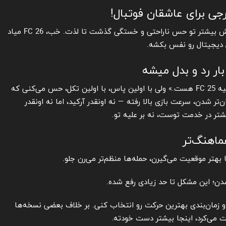
یادتونه FC 25 چقدر اذیت کرد؟ اونقدری که بازی کردنش بیشتر تو حس ناراحتی و خستگی گذشت تا لذت. خب، FC 26 میاد
ل دیجیتال رو نفس بکشه.
ار رد و بدل میشه
وقتی اولین بار وارد بازی میشی، ممکنه بگی «خب، شبیه FC 25 هست.» ولی با اولین پاس، با اولین تکل، حس می‌کنی که
 شدن، سرعت بازی بالا رفته — نه اونقدر آرکید، اما نه اونقدر
شتر در خدمت توست، نه بر علیه تو.
اهنگ‌تر
تر موقعیت می‌گیرن، حمله‌ها منظم‌تر می‌رن جلو.
شدن؛ این مشکل تا حد زیادی رفع شده.
 دفاع و فشار و زمان‌بندی بهترین حرکت رو انتخاب کنی. بر خلاف بعضی نسخه‌ها