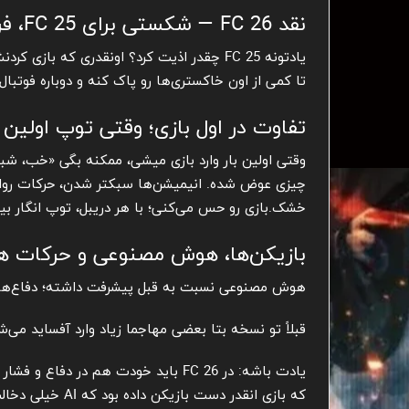
نقد FC 26 — شکستی برای FC 25، فرجی برای عاشقان فوتبال!
تا کمی از اون خاکستری‌ها رو پاک کنه و دوباره فوتبا
تفاوت در اول بازی؛ وقتی توپ اولین ب
چیزی عوض شده. انیمیشن‌ها سبکتر شدن، حرکات روان‌تر
خشک.بازی رو حس می‌کنی؛ با هر دریبل، توپ انگار بی
بازیکن‌ها، هوش مصنوعی و حرکات هم
هوش مصنوعی نسبت به قبل پیشرفت داشته؛ دفاع‌ها به
قبلاً تو نسخه بتا بعضی مهاجما زیاد وارد آفساید می‌
یادت باشه: در FC 26 باید خودت هم در
که بازی انقدر دست بازیکن داده بود که AI خیلی دخالت می‌کرد، اینجا بیشتر دست خودته.