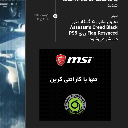
شدند
آگوست 4TH
اخبار
11:07 ق.ظ
به‌روزرسانی ۵ گیگابایتی
Assassin’s Creed Black
Flag Resynced روی PS5
منتشر می‌شود