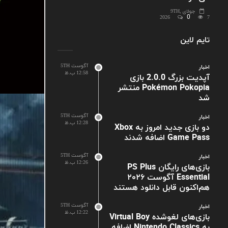
جولای 9TH,
0
2026
7
تایم لاین
آگوست 5TH
اخبار
12:58 ب.ظ
آپدیت بزرگ 2.0.0 بازی
Pokémon Pokopia منتشر
شد
آگوست 5TH
اخبار
12:28 ب.ظ
دو بازی جدید امروز به Xbox
Game Pass اضافه شدند
آگوست 5TH
اخبار
12:26 ب.ظ
بازی‌های رایگان PS Plus
Essential آگوست ۲۰۲۶
هم‌اکنون قابل دانلود هستند
آگوست 5TH
اخبار
12:22 ب.ظ
بازی‌های لغوشده Virtual Boy
به Nintendo Classics اضافه