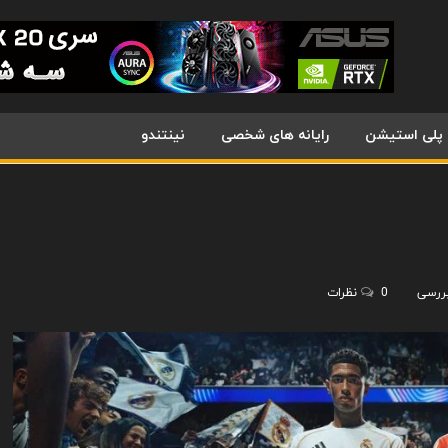
پلی استیشن
رایانه های شخصی
نینتندو
بررسی
0 نظرات