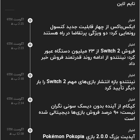
تایم لاین
آگوست 6TH
اخبار
2:25 ب.ظ
ایکس‌باکس از چهار قابلیت جدید کنسول
رونمایی کرد؛ دو ویژگی پرتقاضا در راه هستند
آگوست 6TH
اخبار
2:23 ب.ظ
فروش Switch 2 از ۲۳ میلیون دستگاه عبور
کرد؛ نینتندو از ادامه روند قدرتمند فروش خبر
داد
آگوست 6TH
اخبار
2:18 ب.ظ
نینتندو بازه انتشار بازی‌های مهم Switch 2 را بار
دیگر تأیید کرد
آگوست 6TH
اخبار
2:14 ب.ظ
کپکام از آینده بدون دیسک سونی نگران
نیست؛ ۹۰ درصد فروش بازی‌ها دیجیتالی شده
است
آگوست 5TH
اخبار
12:58 ب.ظ
آپدیت بزرگ 2.0.0 بازی Pokémon Pokopia