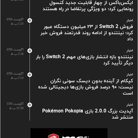
ایکس‌باکس از چهار قابلیت جدید کنسول
رونمایی کرد؛ دو ویژگی پرتقاضا در راه هستند
آگوست 6TH
اخبار
2:23 ب.ظ
فروش Switch 2 از ۲۳ میلیون دستگاه عبور
کرد؛ نینتندو از ادامه روند قدرتمند فروش خبر
داد
آگوست 6TH
اخبار
2:18 ب.ظ
نینتندو بازه انتشار بازی‌های مهم Switch 2 را بار
دیگر تأیید کرد
آگوست 6TH
اخبار
2:14 ب.ظ
کپکام از آینده بدون دیسک سونی نگران
نیست؛ ۹۰ درصد فروش بازی‌ها دیجیتالی شده
است
آگوست 5TH
اخبار
12:58 ب.ظ
آپدیت بزرگ 2.0.0 بازی Pokémon Pokopia
منتشر شد