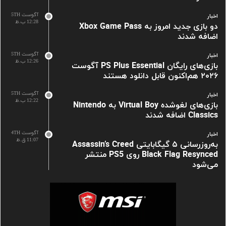
آگوست 5TH
اخبار
12:28 ب.ظ
دو بازی جدید امروز به Xbox Game Pass
اضافه شدند
آگوست 5TH
اخبار
12:26 ب.ظ
بازی‌های رایگان PS Plus Essential آگوست
۲۰۲۶ هم‌اکنون قابل دانلود هستند
آگوست 5TH
اخبار
12:22 ب.ظ
بازی‌های لغوشده Virtual Boy به Nintendo
Classics اضافه شدند
آگوست 4TH
اخبار
11:07 ق.ظ
به‌روزرسانی ۵ گیگابایتی Assassin’s Creed
Black Flag Resynced روی PS5 منتشر
می‌شود