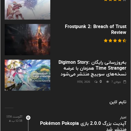
Frostpunk 2: Breach of Trust
Review
به‌روزرسانی رایگان Digimon Story:
Time Stranger همزمان با عرضه
نسخه‌های سوییچ منتشر می‌شود
0
جولای 9TH, 2026
7
تایم لاین
آگوست 5TH
اخبار
12:58 ب.ظ
آپدیت بزرگ 2.0.0 بازی Pokémon Pokopia
منتشر شد