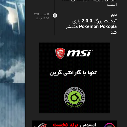
است
آگوست 5TH
اخبار
12:58 ب.ظ
آپدیت بزرگ 2.0.0 بازی
Pokémon Pokopia منتشر
شد