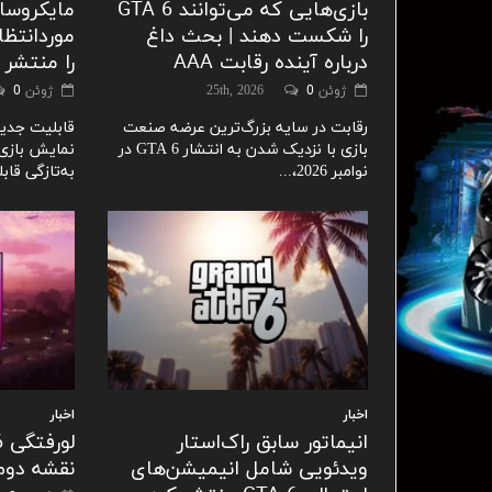
بازی‌هایی که می‌توانند GTA 6
را شکست دهند | بحث داغ
موردانتظا
درباره آینده رقابت AAA
را منتشر 
ژوئن 25th, 2026
0
ژوئن 29th, 2026
0
رقابت در سایه بزرگ‌ترین عرضه صنعت
بازی با نزدیک شدن به انتشار GTA 6 در
نمایش بازی
نوامبر 2026،...
به‌تازگی قابل
اخبار
اخبار
انیماتور سابق راک‌استار
ویدئویی شامل انیمیشن‌های
نقشه دوم جدا ا