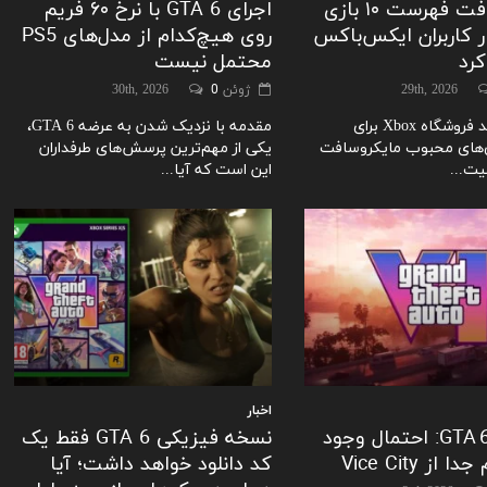
مایکروسافت فهرست ۱۰ بازی
اجرای GTA 6 با نرخ ۶۰ فریم
ر کاربران ایکس‌باکس
روی هیچ‌کدام از مدل‌های PS5
کرد
محتمل نیست
ژوئن 30th, 2026
0
قابلیت جدید فروشگاه Xbox برای
مقدمه با نزدیک شدن به عرضه GTA 6،
‌های محبوب مایکروسافت
یکی از مهم‌ترین پرسش‌های طرفداران
یت...
این است که آیا...
اخبار
لو‌رفتگی GTA 6: احتمال وجود
نسخه فیزیکی GTA 6 فقط یک
ز Vice City
کد دانلود خواهد داشت؛ آیا