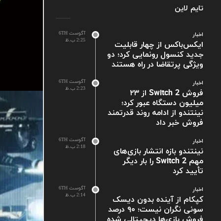
تایم لاین
آگوست 6TH
اخبار
2:25 ب.ظ
ایکس‌باکس از چهار قابلیت
جدید کنسول رونمایی کرد؛ دو
ویژگی پرتقاضا در راه هستند
آگوست 6TH
اخبار
2:23 ب.ظ
فروش Switch 2 از ۲۳
میلیون دستگاه عبور کرد؛
نینتندو از ادامه روند قدرتمند
فروش خبر داد
آگوست 6TH
اخبار
2:18 ب.ظ
نینتندو بازه انتشار بازی‌های
مهم Switch 2 را بار دیگر
تأیید کرد
آگوست 6TH
اخبار
2:14 ب.ظ
کپکام از آینده بدون دیسک
سونی نگران نیست؛ ۹۰ درصد
فروش بازی‌ها دیجیتالی شده