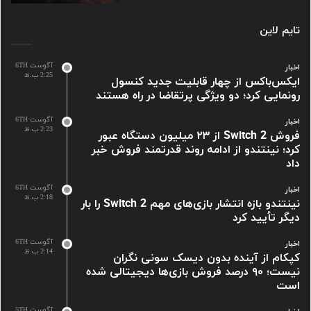
تایم لاین
آگوست 6TH
اخبار
2:25 ب.ظ
ایکس‌باکس از چهار قابلیت جدید کنسول
رونمایی کرد؛ دو ویژگی پرتقاضا در راه هستند
آگوست 6TH
اخبار
2:23 ب.ظ
فروش Switch 2 از ۲۳ میلیون دستگاه عبور
کرد؛ نینتندو از ادامه روند قدرتمند فروش خبر
داد
آگوست 6TH
اخبار
2:18 ب.ظ
نینتندو بازه انتشار بازی‌های مهم Switch 2 را بار
دیگر تأیید کرد
آگوست 6TH
اخبار
2:14 ب.ظ
کپکام از آینده بدون دیسک سونی نگران
نیست؛ ۹۰ درصد فروش بازی‌ها دیجیتالی شده
است
آگوست 5TH