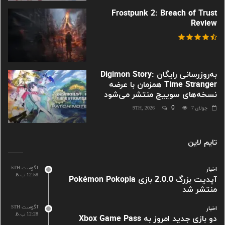
Frostpunk 2: Breach of Trust
Review
به‌روزرسانی رایگان Digimon Story:
Time Stranger همزمان با عرضه
نسخه‌های سوییچ منتشر می‌شود
0
جولای 9TH, 2026
7
تایم لاین
آگوست 5TH
اخبار
12:58 ب.ظ
آپدیت بزرگ 2.0.0 بازی Pokémon Pokopia
منتشر شد
آگوست 5TH
اخبار
12:28 ب.ظ
دو بازی جدید امروز به Xbox Game Pass