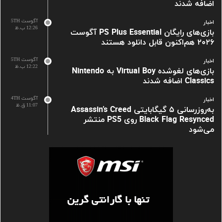
اضافه شدند
آگوست 5TH
اخبار
12:26 ب.ظ
بازی‌های رایگان PS Plus Essential آگوست
۲۰۲۶ هم‌اکنون قابل دانلود هستند
آگوست 5TH
اخبار
12:22 ب.ظ
بازی‌های لغوشده Virtual Boy به Nintendo
Classics اضافه شدند
آگوست 4TH
اخبار
11:07 ق.ظ
به‌روزرسانی ۵ گیگابایتی Assassin’s Creed
Black Flag Resynced روی PS5 منتشر
می‌شود