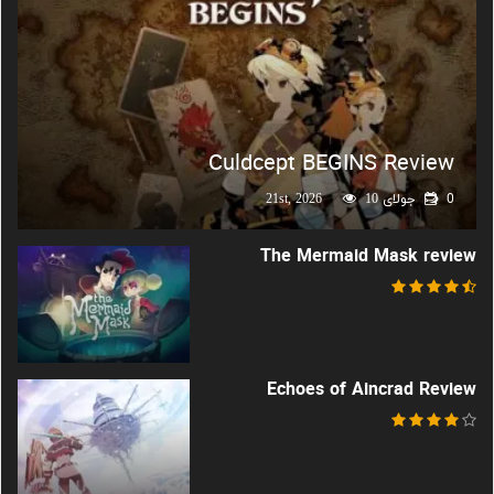
Culdcept BEGINS Review
0
جولای 21st, 2026
10
The Mermaid Mask review
Echoes of Aincrad Review