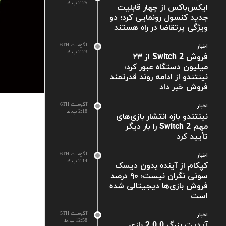
2:25 ب.ظ
ایکس‌باکس از چهار قابلیت
جدید کنسول رونمایی کرد؛ دو
ویژگی پرتقاضا در راه هستند
آگوست 6TH
اخبار
2:23 ب.ظ
فروش Switch 2 از ۲۳
میلیون دستگاه عبور کرد؛
نینتندو از ادامه روند قدرتمند
فروش خبر داد
آگوست 6TH
اخبار
2:18 ب.ظ
نینتندو بازه انتشار بازی‌های
مهم Switch 2 را بار دیگر
تأیید کرد
آگوست 6TH
اخبار
2:14 ب.ظ
کپکام از آینده بدون دیسک
سونی نگران نیست؛ ۹۰ درصد
فروش بازی‌ها دیجیتالی شده
است
آگوست 5TH
اخبار
12:58 ب.ظ
آپدیت بزرگ 2.0.0 بازی