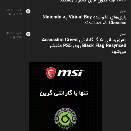
۲۰۲۶ هم‌اکنون قابل دانلود هستند
آگوست 5TH
اخبار
12:22 ب.ظ
بازی‌های لغوشده Virtual Boy به Nintendo
Classics اضافه شدند
آگوست 4TH
اخبار
11:07 ق.ظ
به‌روزرسانی ۵ گیگابایتی Assassin’s Creed
Black Flag Resynced روی PS5 منتشر
می‌شود