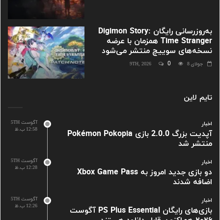
به‌روزرسانی رایگان Digimon Story:
Time Stranger همزمان با عرضه
نسخه‌های سوییچ منتشر می‌شود
0
جولای 9TH, 2026
8
تایم لاین
آگوست 5TH
اخبار
12:58 ب.ظ
آپدیت بزرگ 2.0.0 بازی Pokémon Pokopia
منتشر شد
آگوست 5TH
اخبار
12:28 ب.ظ
دو بازی جدید امروز به Xbox Game Pass
اضافه شدند
آگوست 5TH
اخبار
12:26 ب.ظ
بازی‌های رایگان PS Plus Essential آگوست