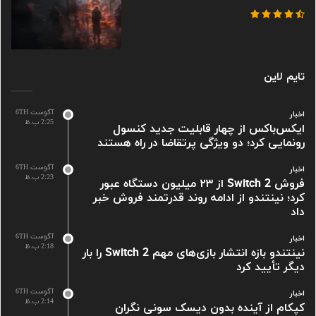
تایم لاین
آگوست 6TH
اخبار
2:25 ب.ظ
ایکس‌باکس از چهار قابلیت جدید کنسول
رونمایی کرد؛ دو ویژگی پرتقاضا در راه هستند
آگوست 6TH
اخبار
2:23 ب.ظ
فروش Switch 2 از ۲۳ میلیون دستگاه عبور
کرد؛ نینتندو از ادامه روند قدرتمند فروش خبر
داد
آگوست 6TH
اخبار
2:18 ب.ظ
نینتندو بازه انتشار بازی‌های مهم Switch 2 را بار
دیگر تأیید کرد
آگوست 6TH
اخبار
2:14 ب.ظ
کپکام از آینده بدون دیسک سونی نگران