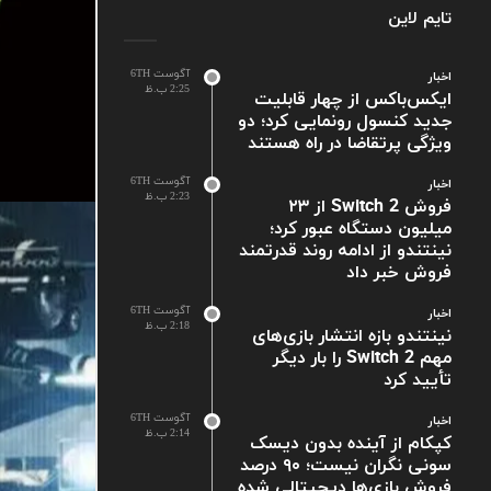
تایم لاین
آگوست 6TH
اخبار
2:25 ب.ظ
ایکس‌باکس از چهار قابلیت
جدید کنسول رونمایی کرد؛ دو
ویژگی پرتقاضا در راه هستند
آگوست 6TH
اخبار
2:23 ب.ظ
فروش Switch 2 از ۲۳
میلیون دستگاه عبور کرد؛
نینتندو از ادامه روند قدرتمند
فروش خبر داد
آگوست 6TH
اخبار
2:18 ب.ظ
نینتندو بازه انتشار بازی‌های
مهم Switch 2 را بار دیگر
تأیید کرد
آگوست 6TH
اخبار
2:14 ب.ظ
کپکام از آینده بدون دیسک
سونی نگران نیست؛ ۹۰ درصد
فروش بازی‌ها دیجیتالی شده