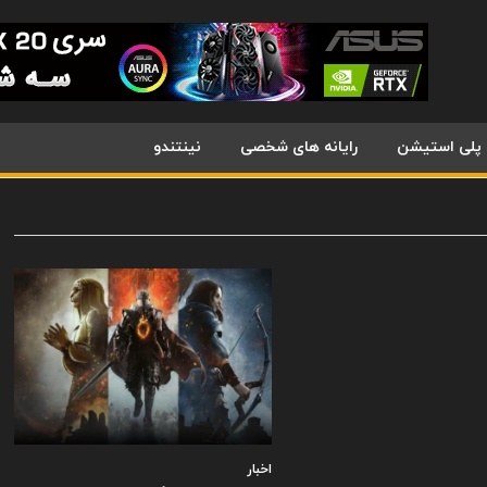
پلی استیشن
رایانه های شخصی
نینتندو
اخبار