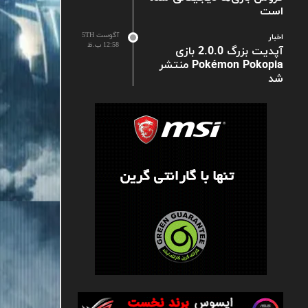
است
آگوست 5TH
اخبار
12:58 ب.ظ
آپدیت بزرگ 2.0.0 بازی
Pokémon Pokopia منتشر
شد