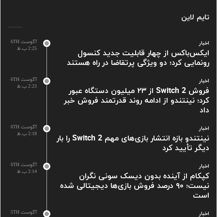
تایم لاین
آگوست 6TH
اخبار
2:25 ب.ظ
ایکس‌باکس از چهار قابلیت جدید کنسول
رونمایی کرد؛ دو ویژگی پرتقاضا در راه هستند
آگوست 6TH
اخبار
2:23 ب.ظ
فروش Switch 2 از ۲۳ میلیون دستگاه عبور
کرد؛ نینتندو از ادامه روند قدرتمند فروش خبر
داد
آگوست 6TH
اخبار
2:18 ب.ظ
نینتندو بازه انتشار بازی‌های مهم Switch 2 را بار
دیگر تأیید کرد
آگوست 6TH
اخبار
2:14 ب.ظ
کپکام از آینده بدون دیسک سونی نگران
نیست؛ ۹۰ درصد فروش بازی‌ها دیجیتالی شده
است
آگوست 5TH
اخبار