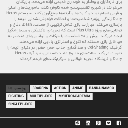
برای تازه‌کاران و وفادار به طرفداران قدیمی ارائه می‌دهد. بازیکنان
می‌توانند در شهری تقسیم‌بندی شده کاوش کنند، ماموریت‌های اصلی
و فرعی انجام دهند و کارت‌ها و آیتم‌ها جمع‌آوری کنند. سیستم Hero’s
Diary زندگی روزمره شخصیت‌ها و لحظات فراموش‌نشدنی انیمه را
بازسازی می‌کند. مبارزات بازی شامل ترکیبی از حملات، Dash، دفاع و
توانایی‌های ویژه Plus Ultra است که تجربه‌ای تاکتیکی و هیجان‌انگیز
ایجاد می‌کند. بیش از ۶۰ شخصیت با حرکات و توانایی‌های منحصر به
فرد قابل بازی هستند که تنوع و استراتژی بالایی ارائه می‌دهند.
گرافیک Cel-Shading و صداگذاری جذاب حس حضور در دنیای انیمه را
تقویت می‌کند. حالت‌های متنوع مانند داستانی، نبرد آزاد، Hero’s
Diary و فروشگاه تجربه طولانی و سرگرم‌کننده‌ای فراهم کرده‌اند.
برچسب ها
3DARENA
ACTION
ANIME
BANDAINAMCO
FIGHTING
MULTIPLAYER
MYHEROACADEMIA
SINGLEPLAYER