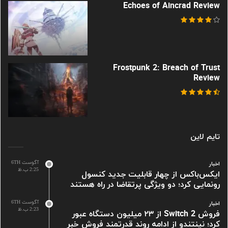
Echoes of Aincrad Review
Frostpunk 2: Breach of Trust
Review
تایم لاین
آگوست 6TH
اخبار
2:25 ب.ظ
ایکس‌باکس از چهار قابلیت جدید کنسول
رونمایی کرد؛ دو ویژگی پرتقاضا در راه هستند
آگوست 6TH
اخبار
2:23 ب.ظ
فروش Switch 2 از ۲۳ میلیون دستگاه عبور
کرد؛ نینتندو از ادامه روند قدرتمند فروش خبر