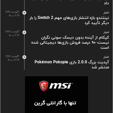
داد
آگوست 6TH
اخبار
2:18 ب.ظ
نینتندو بازه انتشار بازی‌های مهم Switch 2 را بار
دیگر تأیید کرد
آگوست 6TH
اخبار
2:14 ب.ظ
کپکام از آینده بدون دیسک سونی نگران
نیست؛ ۹۰ درصد فروش بازی‌ها دیجیتالی شده
است
آگوست 5TH
اخبار
12:58 ب.ظ
آپدیت بزرگ 2.0.0 بازی Pokémon Pokopia
منتشر شد