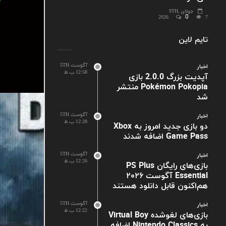
جولای 9TH,
0
2026
7
تایم لاین
آگوست 5TH
اخبار
12:58 ب.ظ
آپدیت بزرگ 2.0.0 بازی
Pokémon Pokopia منتشر
شد
آگوست 5TH
اخبار
12:28 ب.ظ
دو بازی جدید امروز به Xbox
Game Pass اضافه شدند
آگوست 5TH
اخبار
12:26 ب.ظ
بازی‌های رایگان PS Plus
Essential آگوست ۲۰۲۶
هم‌اکنون قابل دانلود هستند
آگوست 5TH
اخبار
12:22 ب.ظ
بازی‌های لغوشده Virtual Boy
به Nintendo Classics اضافه