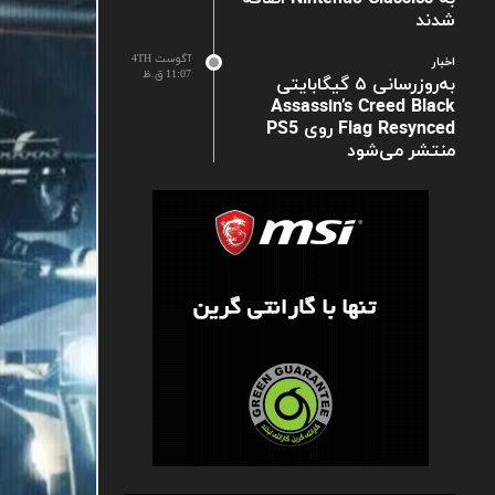
شدند
آگوست 4TH
اخبار
11:07 ق.ظ
به‌روزرسانی ۵ گیگابایتی
Assassin’s Creed Black
Flag Resynced روی PS5
منتشر می‌شود