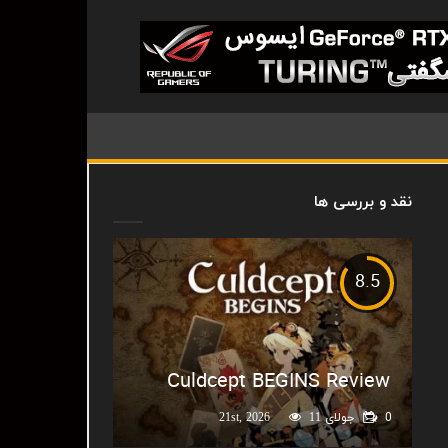
نقد و بررسی ها
8.5
Culdcept BEGINS Review
0
جولای 21st, 2026
11