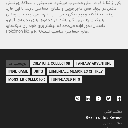
یکی از نقاط قوت اصلی محسوب می‌شود. موسیقی و صداگذاری نقش
مکمل در ایجاد حس ماجراجویی و فضای احساسی دارند. با این حال،
ریتم نسبتاً کند و پیچیدگی برخی سیستم‌ها می‌تواند برای بعضی
بازیکنان چالش‌برانگیز باشد. در مجموع، بازی تجربه‌ای آرام و
داستان‌محور ارائه می‌دهد که بیشتر برای طرفداران سبک‌های
Pokémon-like و RPGهای احساسی مناسب است.
برچسب ها
CREATURE COLLECTOR
FANTASY ADVENTURE
INDIE GAME
JRPG
LUMENTALE MEMORIES OF TREY
MONSTER COLLECTOR
TURN-BASED RPG
مطلب قبلی
Realm of Ink Review
مطلب بعدی