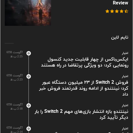
Review
تایم لاین
آگوست 6TH
اخبار
2:25 ب.ظ
ایکس‌باکس از چهار قابلیت جدید کنسول
رونمایی کرد؛ دو ویژگی پرتقاضا در راه هستند
آگوست 6TH
اخبار
2:23 ب.ظ
فروش Switch 2 از ۲۳ میلیون دستگاه عبور
کرد؛ نینتندو از ادامه روند قدرتمند فروش خبر
داد
آگوست 6TH
اخبار
2:18 ب.ظ
نینتندو بازه انتشار بازی‌های مهم Switch 2 را بار
دیگر تأیید کرد
آگوست 6TH
اخبار
2:14 ب.ظ