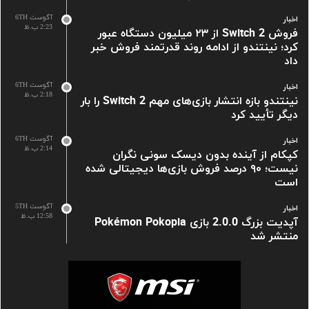
آگوست 6TH
اخبار
2:23 ب.ظ
فروش Switch 2 از ۲۳ میلیون دستگاه عبور
کرد؛ نینتندو از ادامه روند قدرتمند فروش خبر
داد
آگوست 6TH
اخبار
2:18 ب.ظ
نینتندو بازه انتشار بازی‌های مهم Switch 2 را بار
دیگر تأیید کرد
آگوست 6TH
اخبار
2:14 ب.ظ
کپکام از آینده بدون دیسک سونی نگران
نیست؛ ۹۰ درصد فروش بازی‌ها دیجیتالی شده
است
آگوست 5TH
اخبار
12:58 ب.ظ
آپدیت بزرگ 2.0.0 بازی Pokémon Pokopia
منتشر شد