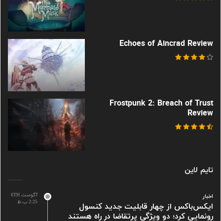
Echoes of Aincrad Review
Frostpunk 2: Breach of Trust
Review
تایم لاین
آگوست 6TH
اخبار
2:25 ب.ظ
ایکس‌باکس از چهار قابلیت جدید کنسول
رونمایی کرد؛ دو ویژگی پرتقاضا در راه هستند