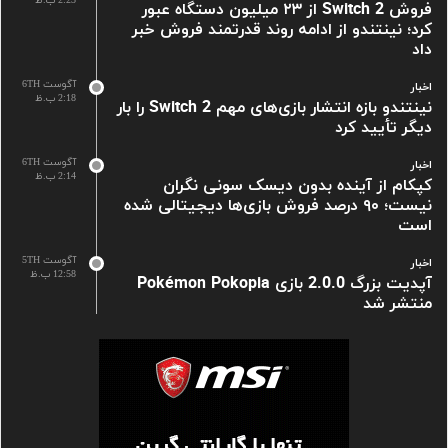
2:23 ب.ظ
فروش Switch 2 از ۲۳ میلیون دستگاه عبور
کرد؛ نینتندو از ادامه روند قدرتمند فروش خبر
داد
آگوست 6TH
اخبار
2:18 ب.ظ
نینتندو بازه انتشار بازی‌های مهم Switch 2 را بار
دیگر تأیید کرد
آگوست 6TH
اخبار
2:14 ب.ظ
کپکام از آینده بدون دیسک سونی نگران
نیست؛ ۹۰ درصد فروش بازی‌ها دیجیتالی شده
است
آگوست 5TH
اخبار
12:58 ب.ظ
آپدیت بزرگ 2.0.0 بازی Pokémon Pokopia
منتشر شد