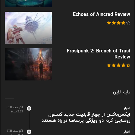
Echoes of Aincrad Review
Frostpunk 2: Breach of Trust
Review
تایم لاین
آگوست 6TH
اخبار
2:25 ب.ظ
ایکس‌باکس از چهار قابلیت جدید کنسول
رونمایی کرد؛ دو ویژگی پرتقاضا در راه هستند
آگوست 6TH
اخبار