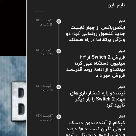
تایم لاین
آگوست 6TH
اخبار
2:25 ب.ظ
ایکس‌باکس از چهار قابلیت
جدید کنسول رونمایی کرد؛ دو
ویژگی پرتقاضا در راه هستند
آگوست 6TH
اخبار
2:23 ب.ظ
فروش Switch 2 از ۲۳
میلیون دستگاه عبور کرد؛
نینتندو از ادامه روند قدرتمند
فروش خبر داد
آگوست 6TH
اخبار
2:18 ب.ظ
نینتندو بازه انتشار بازی‌های
مهم Switch 2 را بار دیگر
تأیید کرد
آگوست 6TH
اخبار
2:14 ب.ظ
کپکام از آینده بدون دیسک
سونی نگران نیست؛ ۹۰ درصد
فروش بازی‌ها دیجیتالی شده