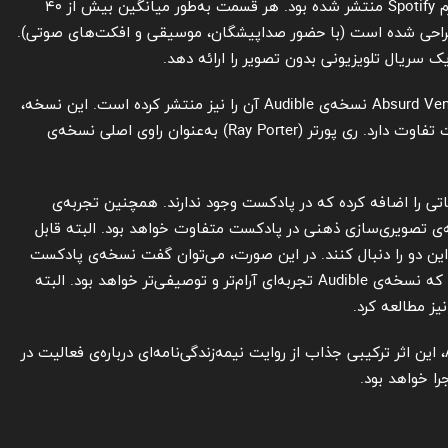
این اثر ابتدا به‌صورت یک پادکست ۱۲ قسمتی در پلتفرم Spotify منتشر شده بود. هر قسمت به‌طور میانگین بیش از ۴۰
ی طراحی شده است (با حضور صداپیشگان، موسیقی و افکت‌های صوتی).
ک سریال تلویزیونی بدون تصویر را ارائه دهد.
نکته عجیب در مورد کتاب این است که شرکت Absurd Ventures نسخه‌ی Audible آن را نیز منتشر کرده است. این نسخه،
خوانش مستقیم متن کتاب بوده و با نسخه‌ی پادکست تفاوت دارد. ری پورتر (Ray Porter) به‌عنوان راوی اصلی نسخه‌ی
تی را اضافه کرده که در پادکست وجود ندارند. همچنین تجربه‌ی
ه‌ی تصویری‌سازی ذهنی در پادکست متفاوت خواهد بود. البته قابل
ین دو را دنبال کنند. در این صورت، می‌توان گفت نسخه‌ی پادکست
تجربه‌ای دراماتیک‌تر و رادیویی‌تر ارائه می‌دهد، در حالی که نسخه‌ی Audible تجربه‌ای آرام‌تر و توصیفی‌تر خواهد بود. البته
یز مطالعه کرد.
فارغ از شیوه‌ی انتخابی برای تجربه A Better Paradise، این اثر ترکیبی جذاب از روایت نیمه‌زندگی‌نامه‌ای درباره‌ی فعالیت در
ا خواهد بود.