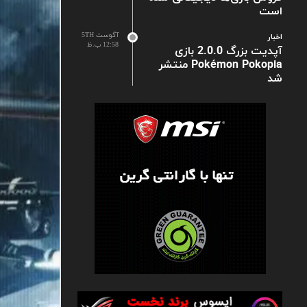
است
آگوست 5TH
اخبار
12:58 ب.ظ
آپدیت بزرگ 2.0.0 بازی
Pokémon Pokopia منتشر
شد