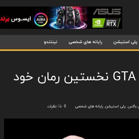
پلی استیشن
رایانه های شخصی
نینتندو
خالق سری بازی های GTA نخستین رمان خود
 باکس
,
پلی استیشن
,
رایانه های شخصی
0 نظرات