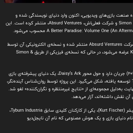
‌های شناخته‌شده صنعت بازی‌های ویدیویی، اکنون وارد دنیای نویسندگی شده و
نخستین کتاب خود را با همکاری انتشارات Simon & Shuster و شرکت فعلی‌اش، Absurd Ventures، منتشر کرده است. این
این کتاب با همکاری انتشارات Simon & Shuster و شرکت Absurd Ventures منتشر شده و نسخه‌ی الکترونیکی آن توسط
Absurd Ventures Press برای پلتفرم‌هایی مانند Kindle عرضه می‌شود، در حالی که نسخه‌ی فیزیکی از طریق Simon &
داستان A Better Paradise در آینده‌ای نزدیک (سال ۲۰۴۱) جریان دارد و حول محور Daisy’s Ark، یک دنیای پیشرفته‌ی بازی
ویدیویی که توسط استارتاپ فناوری Tyburn Industria توسعه یافته، شکل می‌گیرد. این پروژه توسط روان‌شناس آینده‌نگر،
شده بود، اما در نهایت به‌دلیل مجموعه‌ای از «نتایج غیرمنتظره و نگران‌کننده» لغو شد.
آن نقش داشته‌اند، آزار می‌دهد.
رمان دارای چند راوی اول‌شخص است؛ از جمله کورت فیشر (Kurt Fischer)، یکی از کارکنان کلیدی سابق Tyburn Industria،
 مارک و الهام‌بخش نام دنیای بازی و یک هوش مصنوعی که نام آن نایجل‌دیو