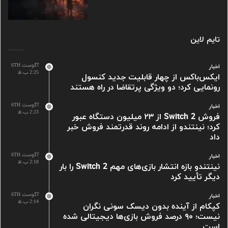
تایم لاین
آگوست 6TH
اخبار
2:25 ب.ظ
ایکس‌باکس از چهار قابلیت جدید کنسول
رونمایی کرد؛ دو ویژگی پرتقاضا در راه هستند
آگوست 6TH
اخبار
2:23 ب.ظ
فروش Switch 2 از ۲۳ میلیون دستگاه عبور
کرد؛ نینتندو از ادامه روند قدرتمند فروش خبر
داد
آگوست 6TH
اخبار
2:18 ب.ظ
نینتندو بازه انتشار بازی‌های مهم Switch 2 را بار
دیگر تأیید کرد
آگوست 6TH
اخبار
2:14 ب.ظ
کپکام از آینده بدون دیسک سونی نگران
نیست؛ ۹۰ درصد فروش بازی‌ها دیجیتالی شده
است