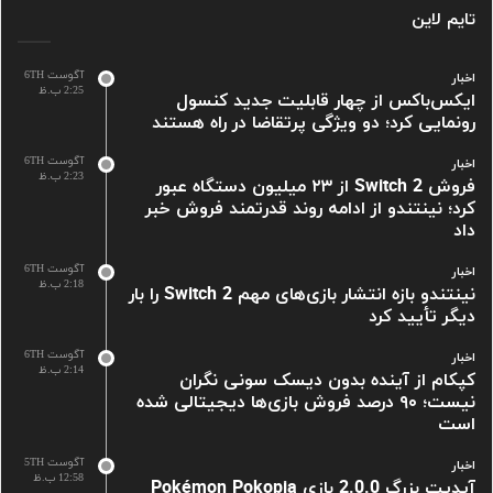
تایم لاین
آگوست 6TH
اخبار
2:25 ب.ظ
ایکس‌باکس از چهار قابلیت جدید کنسول
رونمایی کرد؛ دو ویژگی پرتقاضا در راه هستند
آگوست 6TH
اخبار
2:23 ب.ظ
فروش Switch 2 از ۲۳ میلیون دستگاه عبور
کرد؛ نینتندو از ادامه روند قدرتمند فروش خبر
داد
آگوست 6TH
اخبار
2:18 ب.ظ
نینتندو بازه انتشار بازی‌های مهم Switch 2 را بار
دیگر تأیید کرد
آگوست 6TH
اخبار
2:14 ب.ظ
کپکام از آینده بدون دیسک سونی نگران
نیست؛ ۹۰ درصد فروش بازی‌ها دیجیتالی شده
است
آگوست 5TH
اخبار
12:58 ب.ظ
آپدیت بزرگ 2.0.0 بازی Pokémon Pokopia