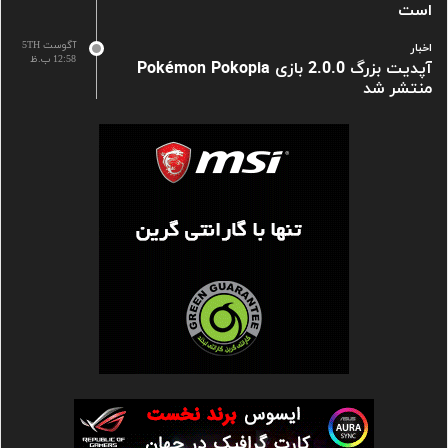
است
آگوست 5TH
اخبار
12:58 ب.ظ
آپدیت بزرگ 2.0.0 بازی Pokémon Pokopia
منتشر شد