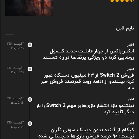
تایم لاین
آگوست 6TH
اخبار
2:25 ب.ظ
ایکس‌باکس از چهار قابلیت جدید کنسول
رونمایی کرد؛ دو ویژگی پرتقاضا در راه هستند
آگوست 6TH
اخبار
2:23 ب.ظ
فروش Switch 2 از ۲۳ میلیون دستگاه عبور
کرد؛ نینتندو از ادامه روند قدرتمند فروش خبر
داد
آگوست 6TH
اخبار
2:18 ب.ظ
نینتندو بازه انتشار بازی‌های مهم Switch 2 را بار
دیگر تأیید کرد
آگوست 6TH
اخبار
2:14 ب.ظ
کپکام از آینده بدون دیسک سونی نگران
نیست؛ ۹۰ درصد فروش بازی‌ها دیجیتالی شده