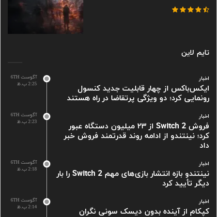
تایم لاین
آگوست 6TH
اخبار
2:25 ب.ظ
ایکس‌باکس از چهار قابلیت جدید کنسول
رونمایی کرد؛ دو ویژگی پرتقاضا در راه هستند
آگوست 6TH
اخبار
2:23 ب.ظ
فروش Switch 2 از ۲۳ میلیون دستگاه عبور
کرد؛ نینتندو از ادامه روند قدرتمند فروش خبر
داد
آگوست 6TH
اخبار
2:18 ب.ظ
نینتندو بازه انتشار بازی‌های مهم Switch 2 را بار
دیگر تأیید کرد
آگوست 6TH
اخبار
2:14 ب.ظ
کپکام از آینده بدون دیسک سونی نگران