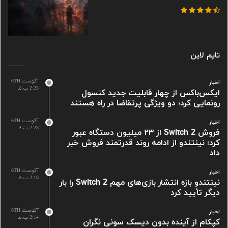
تایم لاین
آگوست 6TH
اخبار
2:25 ب.ظ
ایکس‌باکس از چهار قابلیت جدید کنسول
رونمایی کرد؛ دو ویژگی پرتقاضا در راه هستند
آگوست 6TH
اخبار
2:23 ب.ظ
فروش Switch 2 از ۲۳ میلیون دستگاه عبور
کرد؛ نینتندو از ادامه روند قدرتمند فروش خبر
داد
آگوست 6TH
اخبار
2:18 ب.ظ
نینتندو بازه انتشار بازی‌های مهم Switch 2 را بار
دیگر تأیید کرد
آگوست 6TH
اخبار
2:14 ب.ظ
کپکام از آینده بدون دیسک سونی نگران