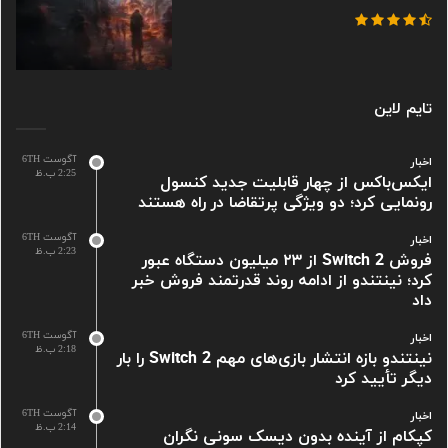
تایم لاین
آگوست 6TH
اخبار
2:25 ب.ظ
ایکس‌باکس از چهار قابلیت جدید کنسول
رونمایی کرد؛ دو ویژگی پرتقاضا در راه هستند
آگوست 6TH
اخبار
2:23 ب.ظ
فروش Switch 2 از ۲۳ میلیون دستگاه عبور
کرد؛ نینتندو از ادامه روند قدرتمند فروش خبر
داد
آگوست 6TH
اخبار
2:18 ب.ظ
نینتندو بازه انتشار بازی‌های مهم Switch 2 را بار
دیگر تأیید کرد
آگوست 6TH
اخبار
2:14 ب.ظ
کپکام از آینده بدون دیسک سونی نگران