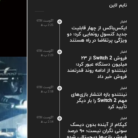
تایم لاین
آگوست 6TH
اخبار
2:25 ب.ظ
ایکس‌باکس از چهار قابلیت
جدید کنسول رونمایی کرد؛ دو
ویژگی پرتقاضا در راه هستند
آگوست 6TH
اخبار
2:23 ب.ظ
فروش Switch 2 از ۲۳
میلیون دستگاه عبور کرد؛
نینتندو از ادامه روند قدرتمند
فروش خبر داد
آگوست 6TH
اخبار
2:18 ب.ظ
نینتندو بازه انتشار بازی‌های
مهم Switch 2 را بار دیگر
تأیید کرد
آگوست 6TH
اخبار
2:14 ب.ظ
کپکام از آینده بدون دیسک
سونی نگران نیست؛ ۹۰ درصد
فروش بازی‌ها دیجیتالی شده