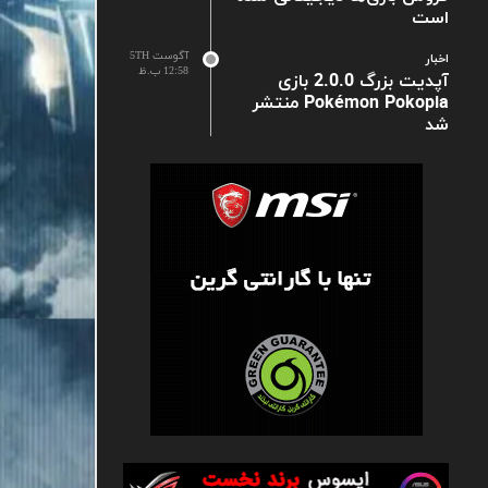
است
آگوست 5TH
اخبار
12:58 ب.ظ
آپدیت بزرگ 2.0.0 بازی
Pokémon Pokopia منتشر
شد