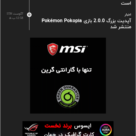
است
آگوست 5TH
اخبار
12:58 ب.ظ
آپدیت بزرگ 2.0.0 بازی Pokémon Pokopia
منتشر شد