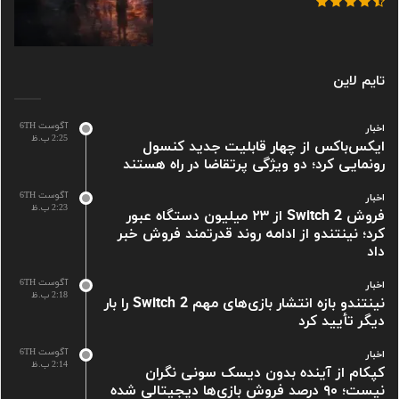
تایم لاین
آگوست 6TH
اخبار
2:25 ب.ظ
ایکس‌باکس از چهار قابلیت جدید کنسول
رونمایی کرد؛ دو ویژگی پرتقاضا در راه هستند
آگوست 6TH
اخبار
2:23 ب.ظ
فروش Switch 2 از ۲۳ میلیون دستگاه عبور
کرد؛ نینتندو از ادامه روند قدرتمند فروش خبر
داد
آگوست 6TH
اخبار
2:18 ب.ظ
نینتندو بازه انتشار بازی‌های مهم Switch 2 را بار
دیگر تأیید کرد
آگوست 6TH
اخبار
2:14 ب.ظ
کپکام از آینده بدون دیسک سونی نگران
نیست؛ ۹۰ درصد فروش بازی‌ها دیجیتالی شده