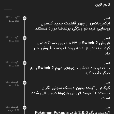
تایم لاین
آگوست 6TH
اخبار
2:25 ب.ظ
ایکس‌باکس از چهار قابلیت جدید کنسول
رونمایی کرد؛ دو ویژگی پرتقاضا در راه هستند
آگوست 6TH
اخبار
2:23 ب.ظ
فروش Switch 2 از ۲۳ میلیون دستگاه عبور
کرد؛ نینتندو از ادامه روند قدرتمند فروش خبر
داد
آگوست 6TH
اخبار
2:18 ب.ظ
نینتندو بازه انتشار بازی‌های مهم Switch 2 را بار
دیگر تأیید کرد
آگوست 6TH
اخبار
2:14 ب.ظ
کپکام از آینده بدون دیسک سونی نگران
نیست؛ ۹۰ درصد فروش بازی‌ها دیجیتالی شده
است
آگوست 5TH
اخبار
12:58 ب.ظ
آپدیت بزرگ 2.0.0 بازی Pokémon Pokopia