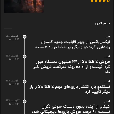
تایم لاین
آگوست 6TH
اخبار
2:25 ب.ظ
ایکس‌باکس از چهار قابلیت جدید کنسول
رونمایی کرد؛ دو ویژگی پرتقاضا در راه هستند
آگوست 6TH
اخبار
2:23 ب.ظ
فروش Switch 2 از ۲۳ میلیون دستگاه عبور
کرد؛ نینتندو از ادامه روند قدرتمند فروش خبر
داد
آگوست 6TH
اخبار
2:18 ب.ظ
نینتندو بازه انتشار بازی‌های مهم Switch 2 را بار
دیگر تأیید کرد
آگوست 6TH
اخبار
2:14 ب.ظ
کپکام از آینده بدون دیسک سونی نگران
نیست؛ ۹۰ درصد فروش بازی‌ها دیجیتالی شده