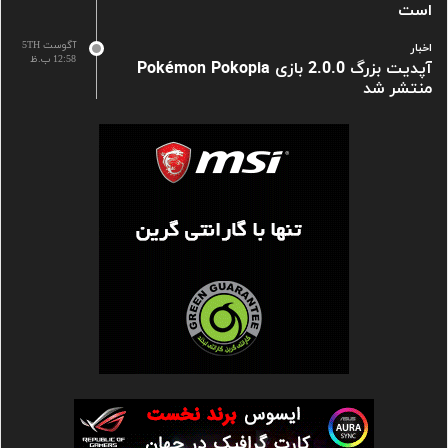
است
آگوست 5TH
اخبار
12:58 ب.ظ
آپدیت بزرگ 2.0.0 بازی Pokémon Pokopia
منتشر شد