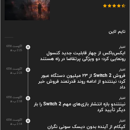
تایم لاین
آگوست 6TH
اخبار
2:25 ب.ظ
ایکس‌باکس از چهار قابلیت جدید کنسول
رونمایی کرد؛ دو ویژگی پرتقاضا در راه هستند
آگوست 6TH
اخبار
2:23 ب.ظ
فروش Switch 2 از ۲۳ میلیون دستگاه عبور
کرد؛ نینتندو از ادامه روند قدرتمند فروش خبر
داد
آگوست 6TH
اخبار
2:18 ب.ظ
نینتندو بازه انتشار بازی‌های مهم Switch 2 را بار
دیگر تأیید کرد
آگوست 6TH
اخبار
2:14 ب.ظ
کپکام از آینده بدون دیسک سونی نگران