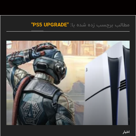
مطالب برچسب زده شده با:
"PS5 UPGRADE"
اخبار