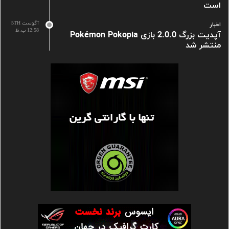
است
آگوست 5TH
اخبار
12:58 ب.ظ
آپدیت بزرگ 2.0.0 بازی Pokémon Pokopia
منتشر شد