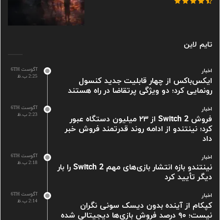
تایم لاین
آگوست 6TH
اخبار
2:25 ب.ظ
ایکس‌باکس از چهار قابلیت جدید کنسول
رونمایی کرد؛ دو ویژگی پرتقاضا در راه هستند
آگوست 6TH
اخبار
2:23 ب.ظ
فروش Switch 2 از ۲۳ میلیون دستگاه عبور
کرد؛ نینتندو از ادامه روند قدرتمند فروش خبر
داد
آگوست 6TH
اخبار
2:18 ب.ظ
نینتندو بازه انتشار بازی‌های مهم Switch 2 را بار
دیگر تأیید کرد
آگوست 6TH
اخبار
2:14 ب.ظ
کپکام از آینده بدون دیسک سونی نگران
نیست؛ ۹۰ درصد فروش بازی‌ها دیجیتالی شده