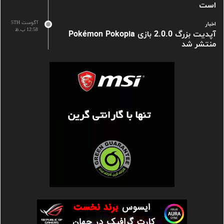
است
آگوست 5TH
اخبار
12:58 ب.ظ
آپدیت بزرگ 2.0.0 بازی Pokémon Pokopia
منتشر شد