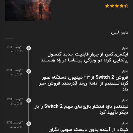
تایم لاین
آگوست 6TH
اخبار
2:25 ب.ظ
ایکس‌باکس از چهار قابلیت جدید کنسول
رونمایی کرد؛ دو ویژگی پرتقاضا در راه هستند
آگوست 6TH
اخبار
2:23 ب.ظ
فروش Switch 2 از ۲۳ میلیون دستگاه عبور
کرد؛ نینتندو از ادامه روند قدرتمند فروش خبر
داد
آگوست 6TH
اخبار
2:18 ب.ظ
نینتندو بازه انتشار بازی‌های مهم Switch 2 را بار
دیگر تأیید کرد
آگوست 6TH
اخبار
2:14 ب.ظ
کپکام از آینده بدون دیسک سونی نگران