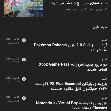
نسخه‌های سوییچ منتشر می‌شود
0
جولای 9TH, 2026
7
تایم لاین
آگوست 5TH
اخبار
12:58 ب.ظ
آپدیت بزرگ 2.0.0 بازی Pokémon Pokopia
منتشر شد
آگوست 5TH
اخبار
12:28 ب.ظ
دو بازی جدید امروز به Xbox Game Pass
اضافه شدند
آگوست 5TH
اخبار
12:26 ب.ظ
بازی‌های رایگان PS Plus Essential آگوست
۲۰۲۶ هم‌اکنون قابل دانلود هستند
آگوست 5TH
اخبار
12:22 ب.ظ
بازی‌های لغوشده Virtual Boy به Nintendo
Classics اضافه شدند