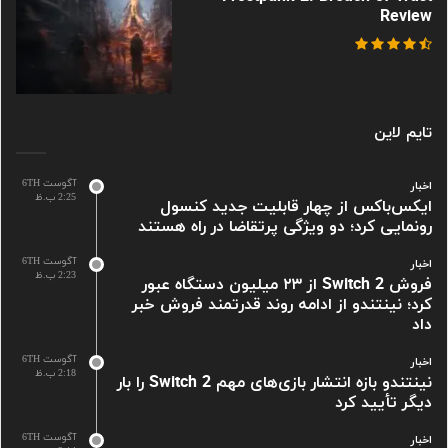
Review
تایم لاین
آگوست 6TH
اخبار
2:25 ب.ظ
ایکس‌باکس از چهار قابلیت جدید کنسول
رونمایی کرد؛ دو ویژگی پرتقاضا در راه هستند
آگوست 6TH
اخبار
2:23 ب.ظ
فروش Switch 2 از ۲۳ میلیون دستگاه عبور
کرد؛ نینتندو از ادامه روند قدرتمند فروش خبر
داد
آگوست 6TH
اخبار
2:18 ب.ظ
نینتندو بازه انتشار بازی‌های مهم Switch 2 را بار
دیگر تأیید کرد
آگوست 6TH
اخبار