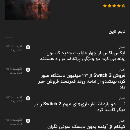
تایم لاین
آگوست 6TH
اخبار
2:25 ب.ظ
ایکس‌باکس از چهار قابلیت جدید کنسول
رونمایی کرد؛ دو ویژگی پرتقاضا در راه هستند
آگوست 6TH
اخبار
2:23 ب.ظ
فروش Switch 2 از ۲۳ میلیون دستگاه عبور
کرد؛ نینتندو از ادامه روند قدرتمند فروش خبر
داد
آگوست 6TH
اخبار
2:18 ب.ظ
نینتندو بازه انتشار بازی‌های مهم Switch 2 را بار
دیگر تأیید کرد
آگوست 6TH
اخبار
2:14 ب.ظ
کپکام از آینده بدون دیسک سونی نگران