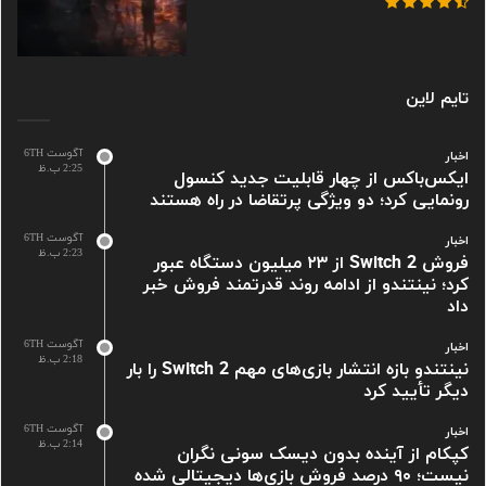
تایم لاین
آگوست 6TH
اخبار
2:25 ب.ظ
ایکس‌باکس از چهار قابلیت جدید کنسول
رونمایی کرد؛ دو ویژگی پرتقاضا در راه هستند
آگوست 6TH
اخبار
2:23 ب.ظ
فروش Switch 2 از ۲۳ میلیون دستگاه عبور
کرد؛ نینتندو از ادامه روند قدرتمند فروش خبر
داد
آگوست 6TH
اخبار
2:18 ب.ظ
نینتندو بازه انتشار بازی‌های مهم Switch 2 را بار
دیگر تأیید کرد
آگوست 6TH
اخبار
2:14 ب.ظ
کپکام از آینده بدون دیسک سونی نگران
نیست؛ ۹۰ درصد فروش بازی‌ها دیجیتالی شده