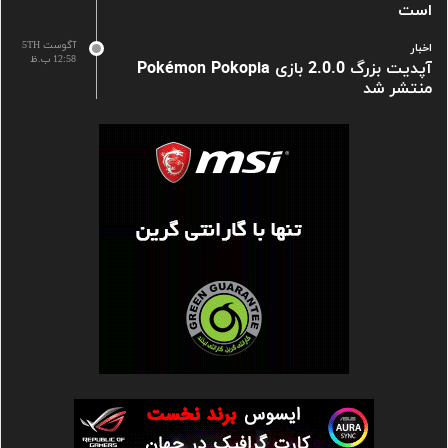
است
آگوست 5TH
اخبار
12:58 ب.ظ
آپدیت بزرگ 2.0.0 بازی Pokémon Pokopia
منتشر شد