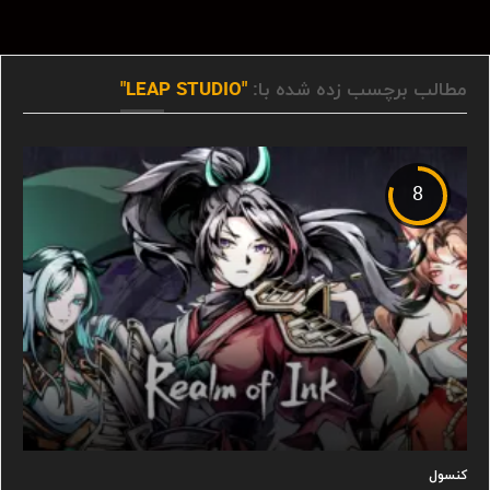
مطالب برچسب زده شده با:
"LEAP STUDIO"
8
کنسول