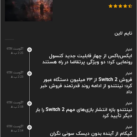
تایم لاین
آگوست 6TH
اخبار
2:25 ب.ظ
ایکس‌باکس از چهار قابلیت جدید کنسول
رونمایی کرد؛ دو ویژگی پرتقاضا در راه هستند
آگوست 6TH
اخبار
2:23 ب.ظ
فروش Switch 2 از ۲۳ میلیون دستگاه عبور
کرد؛ نینتندو از ادامه روند قدرتمند فروش خبر
داد
آگوست 6TH
اخبار
2:18 ب.ظ
نینتندو بازه انتشار بازی‌های مهم Switch 2 را بار
دیگر تأیید کرد
آگوست 6TH
اخبار
2:14 ب.ظ
کپکام از آینده بدون دیسک سونی نگران