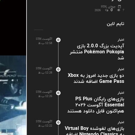
جولای 9TH,
0
2026
7
تایم لاین
آگوست 5TH
اخبار
12:58 ب.ظ
آپدیت بزرگ 2.0.0 بازی
Pokémon Pokopia منتشر
شد
آگوست 5TH
اخبار
12:28 ب.ظ
دو بازی جدید امروز به Xbox
Game Pass اضافه شدند
آگوست 5TH
اخبار
12:26 ب.ظ
بازی‌های رایگان PS Plus
Essential آگوست ۲۰۲۶
هم‌اکنون قابل دانلود هستند
آگوست 5TH
اخبار
12:22 ب.ظ
بازی‌های لغوشده Virtual Boy
به Nintendo Classics اضافه