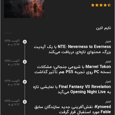
تایم لاین
آگوست 10TH
اخبار
12:05 ب.ظ
NTE: Neverness to Everness با یک آپدیت
بزرگ، محتوای تازه‌ای دریافت می‌کند
آگوست 10TH
اخبار
12:03 ب.ظ
Marvel Tokon با شروعی جنجالی؛ مشکلات
نسخه PC روی تجربه PS5 هم تأثیر گذاشت
آگوست 10TH
اخبار
12:00 ب.ظ
Final Fantasy VII Revelation با نمایشی تازه
به Opening Night Live می‌آید
آگوست 10TH
اخبار
11:57 ق.ظ
Kynseed؛ نقش‌آفرینی جدید سازندگان سابق
Fable مورد استقبال قرار گرفت