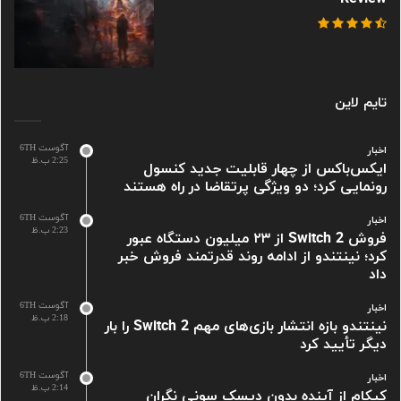
تایم لاین
آگوست 6TH
اخبار
2:25 ب.ظ
ایکس‌باکس از چهار قابلیت جدید کنسول
رونمایی کرد؛ دو ویژگی پرتقاضا در راه هستند
آگوست 6TH
اخبار
2:23 ب.ظ
فروش Switch 2 از ۲۳ میلیون دستگاه عبور
کرد؛ نینتندو از ادامه روند قدرتمند فروش خبر
داد
آگوست 6TH
اخبار
2:18 ب.ظ
نینتندو بازه انتشار بازی‌های مهم Switch 2 را بار
دیگر تأیید کرد
آگوست 6TH
اخبار
2:14 ب.ظ
کپکام از آینده بدون دیسک سونی نگران