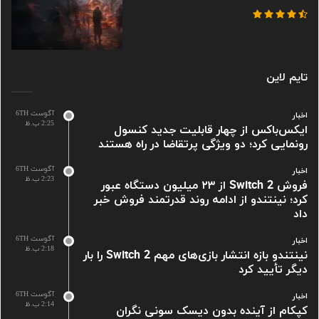
تایم لاین
آگوست 6TH
اخبار
2:25 ب.ظ
ایکس‌باکس از چهار قابلیت جدید کنسول
رونمایی کرد؛ دو ویژگی پرتقاضا در راه هستند
آگوست 6TH
اخبار
2:23 ب.ظ
فروش Switch 2 از ۲۳ میلیون دستگاه عبور
کرد؛ نینتندو از ادامه روند قدرتمند فروش خبر
داد
آگوست 6TH
اخبار
2:18 ب.ظ
نینتندو بازه انتشار بازی‌های مهم Switch 2 را بار
دیگر تأیید کرد
آگوست 6TH
اخبار
2:14 ب.ظ
کپکام از آینده بدون دیسک سونی نگران