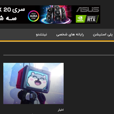
پلی استیشن
رایانه های شخصی
نینتندو
اخبار