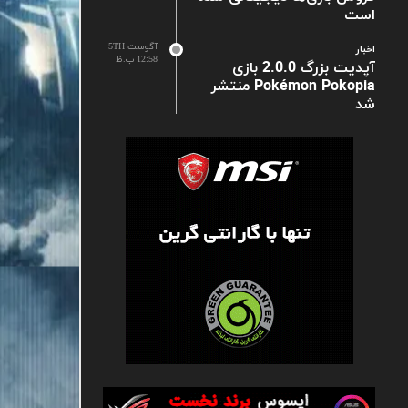
است
آگوست 5TH
اخبار
12:58 ب.ظ
آپدیت بزرگ 2.0.0 بازی
Pokémon Pokopia منتشر
شد