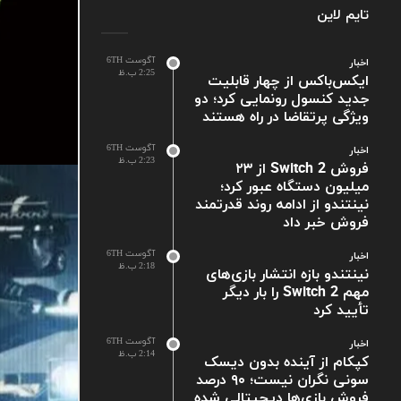
تایم لاین
آگوست 6TH
اخبار
2:25 ب.ظ
ایکس‌باکس از چهار قابلیت
جدید کنسول رونمایی کرد؛ دو
ویژگی پرتقاضا در راه هستند
آگوست 6TH
اخبار
2:23 ب.ظ
فروش Switch 2 از ۲۳
میلیون دستگاه عبور کرد؛
نینتندو از ادامه روند قدرتمند
فروش خبر داد
آگوست 6TH
اخبار
2:18 ب.ظ
نینتندو بازه انتشار بازی‌های
مهم Switch 2 را بار دیگر
تأیید کرد
آگوست 6TH
اخبار
2:14 ب.ظ
کپکام از آینده بدون دیسک
سونی نگران نیست؛ ۹۰ درصد
فروش بازی‌ها دیجیتالی شده