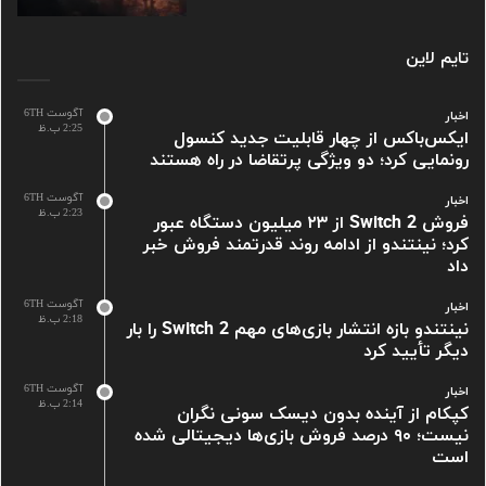
تایم لاین
آگوست 6TH
اخبار
2:25 ب.ظ
ایکس‌باکس از چهار قابلیت جدید کنسول
رونمایی کرد؛ دو ویژگی پرتقاضا در راه هستند
آگوست 6TH
اخبار
2:23 ب.ظ
فروش Switch 2 از ۲۳ میلیون دستگاه عبور
کرد؛ نینتندو از ادامه روند قدرتمند فروش خبر
داد
آگوست 6TH
اخبار
2:18 ب.ظ
نینتندو بازه انتشار بازی‌های مهم Switch 2 را بار
دیگر تأیید کرد
آگوست 6TH
اخبار
2:14 ب.ظ
کپکام از آینده بدون دیسک سونی نگران
نیست؛ ۹۰ درصد فروش بازی‌ها دیجیتالی شده
است